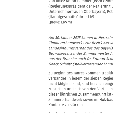
Von links: Anton Bammer (Bezirksvor
(Regierungspräsident der Regierung O
Unternehmerfrauen Oberbayern), Peter
(Hauptgeschäftsführer LIV)
Quelle: LIV/mr
Am 30. Januar 2025 kamen in Herrschi
Zimmererhandwerks zur Bezirksversa
Landesinnungsverbandes des Bayeris
Bezirksvorsitzender Zimmermeister
aus der Branche auch Dr. Konrad Sch
Georg Scheitz (stellvertretender Land
Zu Beginn des Jahres kommen traditio
Verbandes in jedem der sieben Regie
nicht Mitglied sind, sind herzlich ei
zu suchen und sich von den Vorteilen
dieser jährlichen Zusammenkunft ist
Zimmererhandwerk sowie im Holzbau 
Kontakte zu stärken.