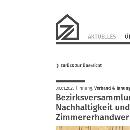
Navigation
AKTUELLES
Ü
überspringen
❯
zurück zur Übersicht
30.01.2025
|
Innung
,
Verband & Innun
Bezirksversammlu
Nachhaltigkeit un
Zimmererhandwer