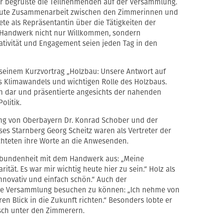
r begrüßte die Teilnehmenden auf der Versammlung.
e gute Zusammenarbeit zwischen den Zimmerinnen und
ete als Repräsentantin über die Tätigkeiten der
 Handwerk nicht nur Willkommen, sondern
eativität und Engagement seien jeden Tag in den
n seinem Kurzvortrag „Holzbau: Unsere Antwort auf
s Klimawandels und wichtigen Rolle des Holzbaus.
on dar und präsentierte angesichts der nahenden
olitik.
ng von Oberbayern Dr. Konrad Schober und der
ses Starnberg Georg Scheitz waren als Vertreter der
ichteten ihre Worte an die Anwesenden.
rbundenheit mit dem Handwerk aus: „Meine
rität. Es war mir wichtig heute hier zu sein.“ Holz als
 innovativ und einfach schön.“ Auch der
h die Versammlung besuchen zu können: „Ich nehme von
hren Blick in die Zukunft richten.“ Besonders lobte er
sch unter den Zimmerern.