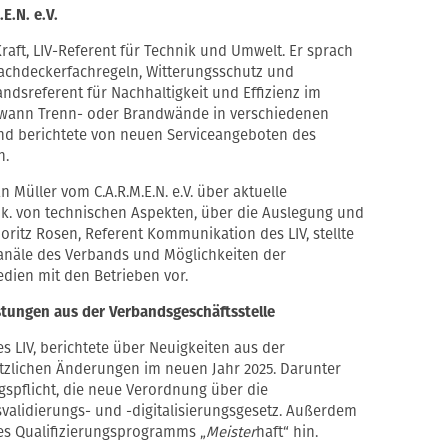
E.N. e.V.
Kraft, LIV-Referent für Technik und Umwelt. Er sprach
Dachdeckerfachregeln, Witterungsschutz und
ndsreferent für Nachhaltigkeit und Effizienz im
te, wann Trenn- oder Brandwände in verschiedenen
nd berichtete von neuen Serviceangeboten des
h.
n Müller vom C.A.R.M.E.N. e.V. über aktuelle
ik. von technischen Aspekten, über die Auslegung und
ritz Rosen, Referent Kommunikation des LIV, stellte
näle des Verbands und Möglichkeiten der
dien mit den Betrieben vor.
stungen aus der Verbandsgeschäftsstelle
s LIV, berichtete über Neuigkeiten aus der
tzlichen Änderungen im neuen Jahr 2025. Darunter
gspflicht, die neue Verordnung über die
validierungs- und -digitalisierungsgesetz. Außerdem
des Qualifizierungsprogramms „
Meister
haft“ hin.