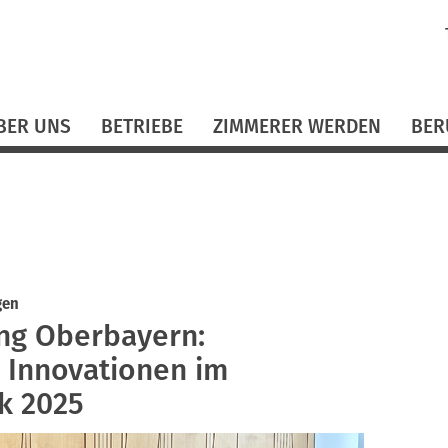
N
ü
BER UNS
BETRIEBE
ZIMMERER WERDEN
BER
gen
ng Oberbayern:
d Innovationen im
k 2025