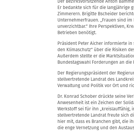
Der Bezirksvorsitzende Anton Bamme
Er bedankte sich für die langjährig
Zimmerern. Brigitte Bscheider bericht
Unternehmerfrauen. „Frauen sind im
unverzichtbar.“ Ihre Perspektiven, Kr
Betrieben benötigt.
Präsident Peter Aicher informierte i
den Klimaschutz“ über die Risiken de
Außerdem stellte er die Marktsituati
Bundestagswahl Forderungen an die P
Der Regierungspräsident der Regieru
stellvertretende Landrat des Landkrei
Verwaltung und Politik vor Ort und r
Dr. Konrad Schober drückte seine Ve
Anwesenheit ist ein Zeichen der Solida
Werkstoff sei für ihn „kreislauffähig,
stellvertretende Landrat freute sic
hier mit, dass es Branchen gibt, die i
die enge Vernetzung und den Austau