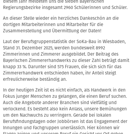
diesem Jahr meldeten uns die sieben Bayerischen
Regierungsbezirke insgesamt 2960 Schülerinnen und Schüler.
An dieser Stelle wieder ein herzliches Dankeschön an die
dortigen Mitarbeiterinnen und Mitarbeiter für die
Zusammenstellung und Übermittlung der Daten!
Laut der Berufsgruppenstatistik der SoKa-Bau in Wiesbaden,
Stand 31. Dezember 2025, werden bundesweit 8992
Zimmerinnen und Zimmerer ausgebildet. Der Beitrag des
Bayerischen Zimmererhandwerks zu dieser Zahl beträgt damit
knapp 33 %. Darunter sind 575 Frauen, die sich sich für das
Zimmererhandwerk entschieden haben, ihr Anteil steigt
erfreulicherweise beständig an.
In der heutigen Zeit ist es nicht einfach, als Handwerk in den
Fokus junger Menschen zu gelangen, die einen Beruf suchen.
Auch die Angebote anderer Branchen sind vielfältig und
verlockend. Es besteht also kein Anlass, unsere Bemühungen
um den Nachwuchs zu verringern. Gerade bei lokalen
Berufsfindungstagen oder Jobbörsen ist das Engagement der
Innungen und Fachgruppen unerlässlich. Hier können wir
Flagge zeigen und unserem Beruf ein Gesicht vor Ort geben.