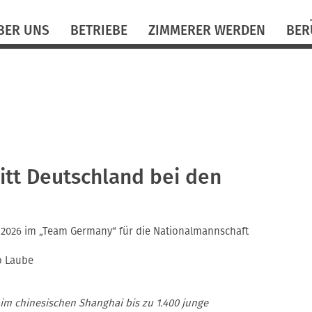
N
BER UNS
BETRIEBE
ZIMMERER WERDEN
BER
ü
ritt Deutschland bei den
ls 2026 im „Team Germany“ für die Nationalmannschaft
o Laube
 im chinesischen Shanghai bis zu 1.400 junge