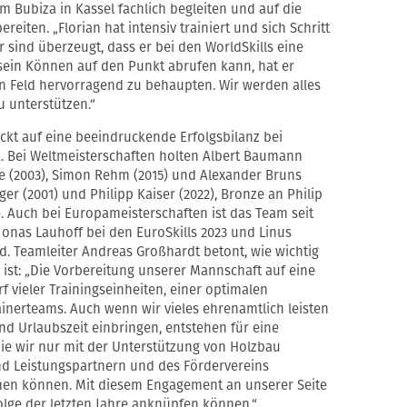
Bubiza in Kassel fachlich begleiten und auf die
iten. „Florian hat intensiv trainiert und sich Schritt
ir sind überzeugt, dass er bei den WorldSkills eine
 sein Können auf den Punkt abrufen kann, hat er
en Feld hervorragend zu behaupten. Wir werden alles
u unterstützen.“
kt auf eine beeindruckende Erfolgsbilanz bei
. Bei Weltmeisterschaften holten Albert Baumann
öhle (2003), Simon Rehm (2015) und Alexander Bruns
eger (2001) und Philipp Kaiser (2022), Bronze an Philip
3). Auch bei Europameisterschaften ist das Team seit
Jonas Lauhoff bei den EuroSkills 2023 und Linus
d. Teamleiter Andreas Großhardt betont, wie wichtig
 ist: „Die Vorbereitung unserer Mannschaft auf eine
 vieler Trainingseinheiten, einer optimalen
ainerteams. Auch wenn wir vieles ehrenamtlich leisten
und Urlaubszeit einbringen, entstehen für eine
die wir nur mit der Unterstützung von Holzbau
d Leistungspartnern und des Fördervereins
n können. Mit diesem Engagement an unserer Seite
folge der letzten Jahre anknüpfen können.“