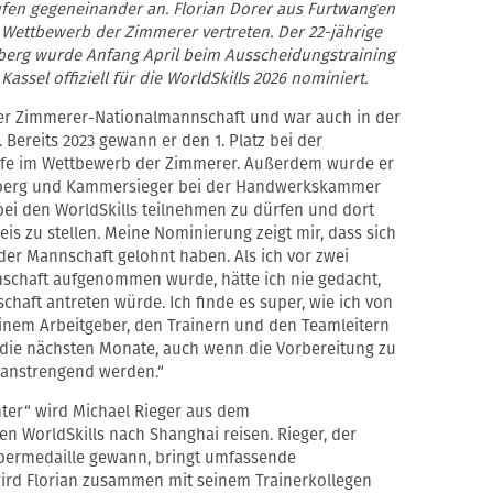
ufen gegeneinander an. Florian Dorer aus Furtwangen
Wettbewerb der Zimmerer vertreten. Der 22-jährige
erg wurde Anfang April beim Ausscheidungstraining
ssel offiziell für die WorldSkills 2026 nominiert.
d der Zimmerer-Nationalmannschaft und war auch in der
 Bereits 2023 gewann er den 1. Platz bei der
ufe im Wettbewerb der Zimmerer. Außerdem wurde er
mberg und Kammersieger bei der Handwerkskammer
 bei den WorldSkills teilnehmen zu dürfen und dort
is zu stellen. Meine Nominierung zeigt mir, dass sich
der Mannschaft gelohnt haben. Als ich vor zwei
schaft aufgenommen wurde, hätte ich nie gedacht,
chaft antreten würde. Ich finde es super, wie ich von
inem Arbeitgeber, den Trainern und den Teamleitern
f die nächsten Monate, auch wenn die Vorbereitung zu
 anstrengend werden.“
nter“ wird Michael Rieger aus dem
n WorldSkills nach Shanghai reisen. Rieger, der
ilbermedaille gewann, bringt umfassende
wird Florian zusammen mit seinem Trainerkollegen