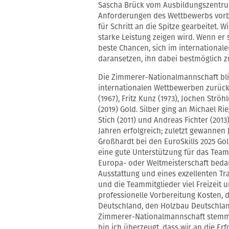
Sascha Brück vom Ausbildungszentrum 
Anforderungen des Wettbewerbs vorbere
für Schritt an die Spitze gearbeitet. W
starke Leistung zeigen wird. Wenn er
beste Chancen, sich im international
daransetzen, ihn dabei bestmöglich z
Die Zimmerer-Nationalmannschaft blic
internationalen Wettbewerben zurück
(1967), Fritz Kunz (1973), Jochen Str
(2019) Gold. Silber ging an Michael Ri
Stich (2011) und Andreas Fichter (201
Jahren erfolgreich; zuletzt gewannen 
Großhardt bei den EuroSkills 2025 Gol
eine gute Unterstützung für das Team
Europa- oder Weltmeisterschaft bedarf
Ausstattung und eines exzellenten Tr
und die Teammitglieder viel Freizeit 
professionelle Vorbereitung Kosten, 
Deutschland, den Holzbau Deutschlan
Zimmerer-Nationalmannschaft stemme
bin ich überzeugt, dass wir an die Er