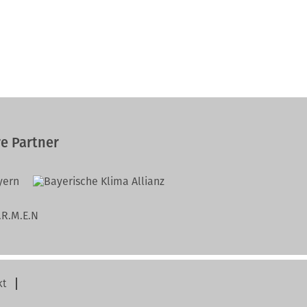
e Partner
kt