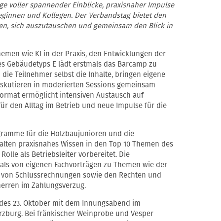
age voller spannender Einblicke, praxisnaher Impulse
eginnen und Kollegen. Der Verbandstag bietet den
n, sich auszutauschen und gemeinsam den Blick in
emen wie KI in der Praxis, den Entwicklungen der
es Gebäudetyps E lädt erstmals das Barcamp zu
 die Teilnehmer selbst die Inhalte, bringen eigene
diskutieren in moderierten Sessions gemeinsam
 Format ermöglicht intensiven Austausch auf
ür den Alltag im Betrieb und neue Impulse für die
ogramme für die Holzbaujunioren und die
alten praxisnahes Wissen in den Top 10 Themen des
Rolle als Betriebsleiter vorbereitet. Die
als von eigenen Fachvorträgen zu Themen wie der
von Schlussrechnungen sowie den Rechten und
erren im Zahlungsverzug.
d des 23. Oktober mit dem Innungsabend im
ürzburg. Bei fränkischer Weinprobe und Vesper