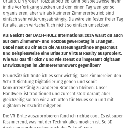
Urlaub. Ein großer Holzbaubetrieb kann beispielsweise mehr
in die Vorfertigung stecken und den einen Tag weniger so
organisieren, aber wir als kleinerer Zimmererbetrieb sind
einfach sehr witterungsabhängig. Da wäre ein fester freier Tag
für alle, auch wirtschaftlich nicht so einfach umsetzbar.
Als Gesicht der DACH+HOLZ International 2024 warst du auch
auf dem Zimmerer- und Holzbaugewerbetag in Erlangen.
Dabei hast du dir auch die Ausstellungsstände angeschaut
und beispielsweise eine Brille zur Virtual Reality ausprobiert.
Wie war das für dich? Und wie stehst du insgesamt digitalen
Entwicklungen im Zimmererhandwerk gegenüber?
Grundsätzlich finde ich es sehr wichtig, dass Zimmereien den
Schritt Richtung Digitalisierung gehen und somit
konkurrenzfähig zu anderen Branchen bleiben. Unser
Handwerk ist traditionell und zurecht stolz darauf, aber
gleichzeitig sollten wir auch offen für Neues sein und mit
digitalem Fortschritt mitgehen.
Die VR-Brille auszuprobieren fand ich richtig cool. Es ist super
faszinierend, was mit der Technik alles möglich ist. So 3D-
Analysen werden sicher auch die Zukunft sein.