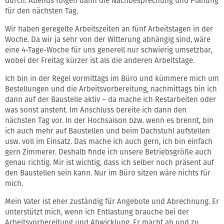
durch. Abends folgen dann die Nachbesprechung und Planung
für den nächsten Tag.
Wir haben geregelte Arbeitszeiten an fünf Arbeitstagen in der
Woche. Da wir ja sehr von der Witterung abhängig sind, wäre
eine 4-Tage-Woche für uns generell nur schwierig umsetzbar,
wobei der Freitag kürzer ist als die anderen Arbeitstage.
Ich bin in der Regel vormittags im Büro und kümmere mich um
Bestellungen und die Arbeitsvorbereitung, nachmittags bin ich
dann auf der Baustelle aktiv – da mache ich Restarbeiten oder
was sonst ansteht. Im Anschluss bereite ich dann den
nächsten Tag vor. In der Hochsaison bzw. wenn es brennt, bin
ich auch mehr auf Baustellen und beim Dachstuhl aufstellen
usw. voll im Einsatz. Das mache ich auch gern, ich bin einfach
gern Zimmerer. Deshalb finde ich unsere Betriebsgröße auch
genau richtig. Mir ist wichtig, dass ich selber noch präsent auf
den Baustellen sein kann. Nur im Büro sitzen wäre nichts für
mich.
Mein Vater ist eher zuständig für Angebote und Abrechnung. Er
unterstützt mich, wenn ich Entlastung brauche bei der
Arbeitsvorbereitung und Abwicklung. Er macht ab und zu