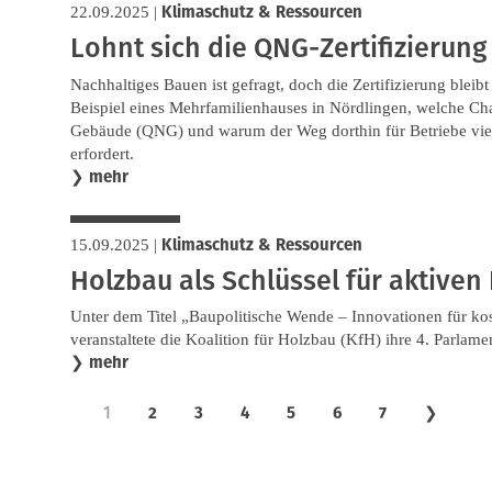
Klimaschutz & Ressourcen
22.09.2025
|
Lohnt sich die QNG-Zertifizierung
Nachhaltiges Bauen ist gefragt, doch die Zertifizierung bleib
Beispiel eines Mehrfamilienhauses in Nördlingen, welche Cha
Gebäude (QNG) und warum der Weg dorthin für Betriebe vie
erfordert.
mehr
❯
Klimaschutz & Ressourcen
15.09.2025
|
Holzbau als Schlüssel für aktiven
Unter dem Titel „Baupolitische Wende – Innovationen für kos
veranstaltete die Koalition für Holzbau (KfH) ihre 4. Parlame
mehr
❯
1
2
3
4
5
6
7
❯