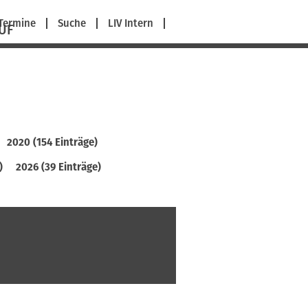
avigation
Termine
Suche
LIV Intern
UF
berspringen
2020 (154 Einträge)
)
2026 (39 Einträge)