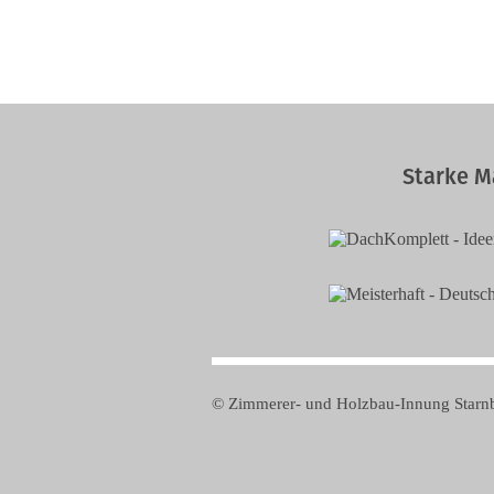
Starke M
© Zimmerer- und Holzbau-Innung Starn