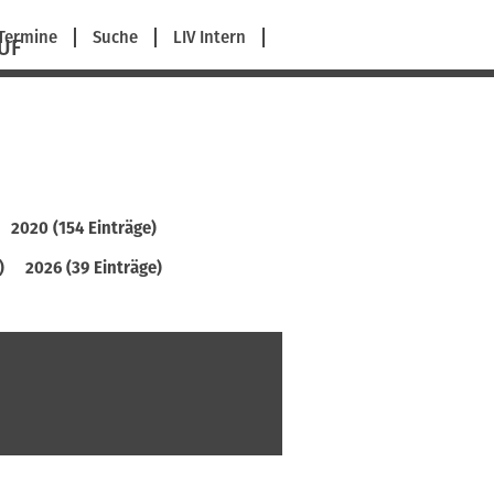
avigation
Termine
Suche
LIV Intern
UF
berspringen
2020 (154 Einträge)
)
2026 (39 Einträge)