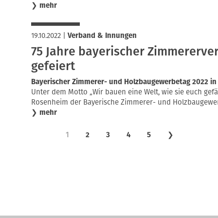
❯
mehr
19.10.2022
|
Verband & Innungen
75 Jahre bayerischer Zimmererve
gefeiert
Bayerischer Zimmerer- und Holzbaugewerbetag 2022 i
Unter dem Motto „Wir bauen eine Welt, wie sie euch gefäl
Rosenheim der Bayerische Zimmerer- und Holzbaugewerb
❯
mehr
1
2
3
4
5
❯