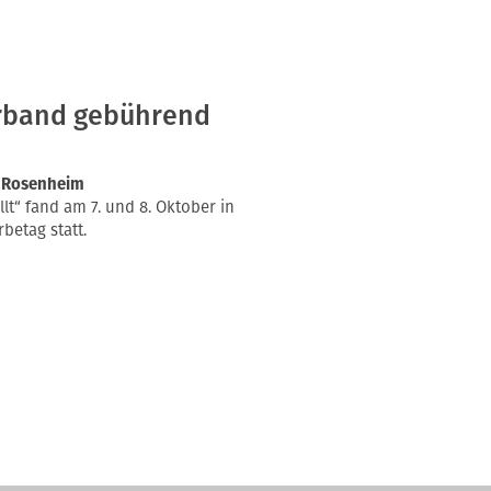
rband gebührend
n Rosenheim
lt“ fand am 7. und 8. Oktober in
etag statt.