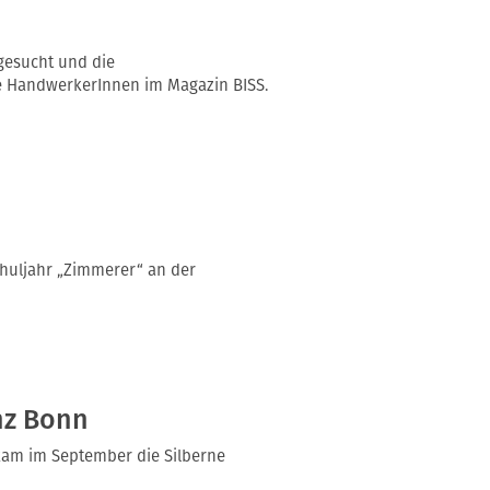
gesucht und die
e HandwerkerInnen im Magazin BISS.
huljahr „Zimmerer“ an der
nz Bonn
am im September die Silberne