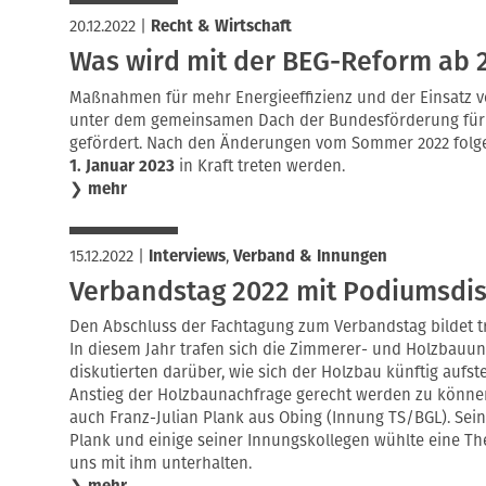
20.12.2022
|
Recht & Wirtschaft
Was wird mit der BEG-Reform ab 
Maßnahmen für mehr Energieeffizienz und der Einsatz 
unter dem gemeinsamen Dach der Bundesförderung für 
gefördert. Nach den Änderungen vom Sommer 2022 folg
1. Januar 2023
in Kraft treten werden.
❯
mehr
15.12.2022
|
Interviews
,
Verband & Innungen
Verbandstag 2022 mit Podiumsdi
Den Abschluss der Fachtagung zum Verbandstag bildet tr
In diesem Jahr trafen sich die Zimmerer- und Holzbau
diskutierten darüber, wie sich der Holzbau künftig aufs
Anstieg der Holzbaunachfrage gerecht werden zu können
auch Franz-Julian Plank aus Obing (Innung TS/BGL). Sein 
Plank und einige seiner Innungskollegen wühlte eine Th
uns mit ihm unterhalten.