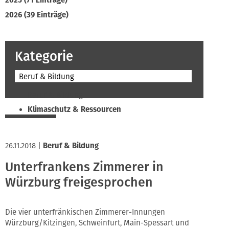
2025 (71 Einträge)
2026 (39 Einträge)
Kategorie
Beruf & Bildung
Beruf & Bildung
Klimaschutz & Ressourcen
Normen & Fachregeln
Prävention & Arbeitsschutz
26.11.2018
|
Beruf & Bildung
Recht & Wirtschaft
Unterfrankens Zimmerer in
Soziales & Tarifpolitik
Würzburg freigesprochen
Verband & Innungen
Interviews
Innung
Die vier unterfränkischen Zimmerer-Innungen
Würzburg/Kitzingen, Schweinfurt, Main-Spessart und